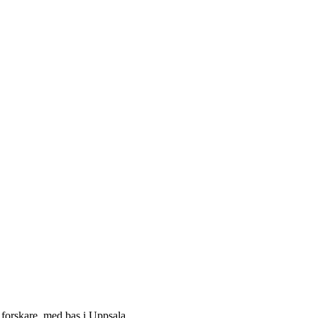
t forskare, med bas i Uppsala.