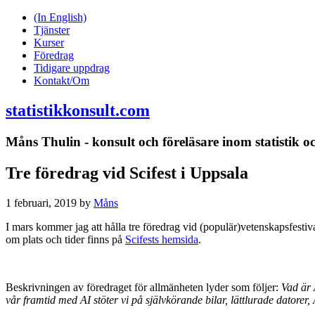
(In English)
Tjänster
Kurser
Föredrag
Tidigare uppdrag
Kontakt/Om
statistikkonsult.com
Måns Thulin - konsult och föreläsare inom statistik och 
Tre föredrag vid Scifest i Uppsala
1 februari, 2019
by
Måns
I mars kommer jag att hålla tre föredrag vid (populär)vetenskapsfestiv
om plats och tider finns på
Scifests hemsida
.
Beskrivningen av föredraget för allmänheten lyder som följer:
Vad är 
vår framtid med AI stöter vi på självkörande bilar, lättlurade datorer